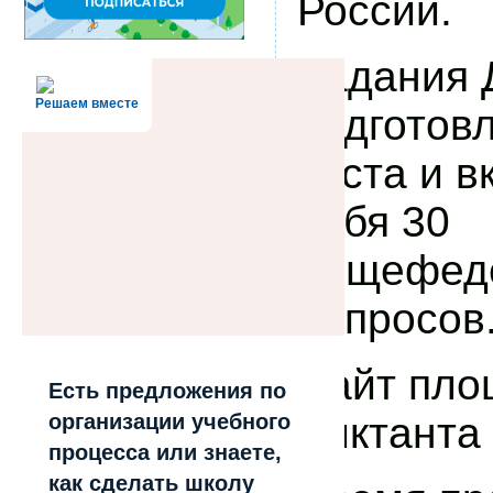
России.
Задания 
Решаем вместе
подготов
теста и в
себя 30
общефед
вопросов
Сайт пло
Есть предложения по
Диктанта
организации учебного
процесса или знаете,
как сделать школу