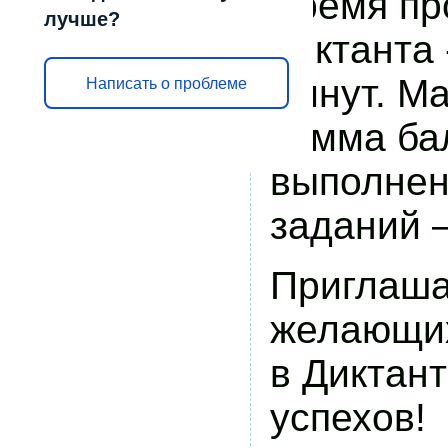
Время пр
лучше?
диктанта 
минут.
Ма
Написать о проблеме
сумма ба
выполнен
заданий –
Приглаша
желающих
в Диктан
успехов!