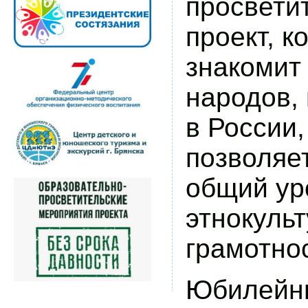
просвети
проект, к
знакомит 
народов,
в России,
позволяе
общий ур
этнокуль
грамотно
Юбилейны