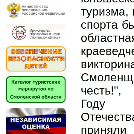
туризма,
спорта б
областн
краеведч
викто
Смоленщ
честь!"
, 
Году 
Отечес
приняли 