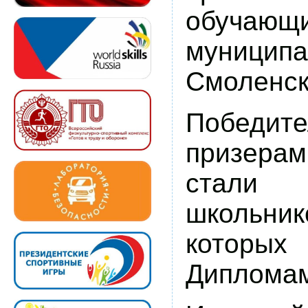
обучаю
муниципа
Смоленск
Побед
призера
стал
школьни
которых
Дипломам