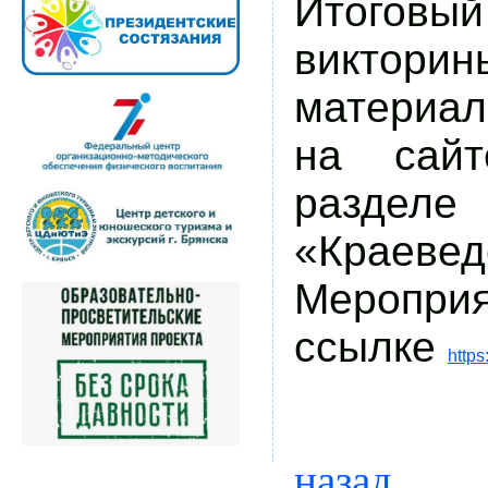
Итогов
викторин
материа
на сай
разделе
«Краев
Мероп
ссылке
https
назад