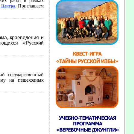
ких работ в рамках
. Приглашаем
е Центра
зма, краеведения и
чающихся «Русский
 государственный
зму на пешеходных