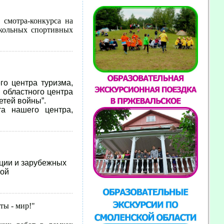
 смотра-конкурса на
школьных спортивных
о центра туризма,
 областного центра
етей войны”.
та нашего центра,
ации и зарубежных
шой
ты - мир!"