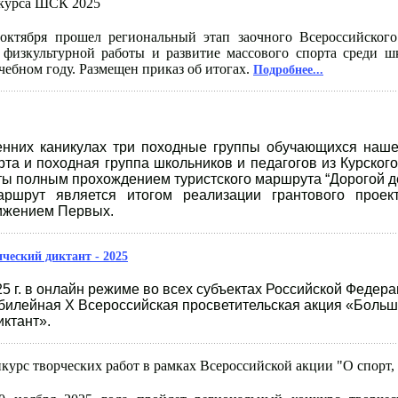
нкурса ШСК 2025
октября прошел региональный этап заочного Всероссийского
физкультурной работы и развитие массового спорта среди 
учебном году. Размещен приказ об итогах.
Подробнее...
нних каникулах три походные группы обучающихся нашег
рта и походная группа школьников и педагогов из Курского
ты полным прохождением туристского маршрута “Дорогой д
ршрут является итогом реализации грантового проек
ижением Первых.
ческий диктант - 2025
25 г. в онлайн режиме во всех субъектах Российской Федер
билейная X Всероссийская просветительская акция «Боль
иктант».
урс творческих работ в рамках Всероссийской акции "О спорт, 