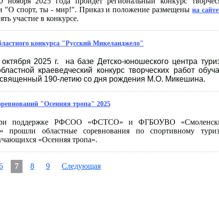
0 ноября 2025 года пройдет региональный конкурс творчес
и "О спорт, ты - мир!". Приказ и положение размещены
на сайт
ть участие в конкурсе.
бластного конкурса "Русский Микеланджело"
 октября 2025 г. на базе Детско-юношеского центра тури
областной краеведческий конкурс творческих работ обу
священный 190-летию со дня рождения М.О. Микешина.
оревнований "Осенняя тропа" 2025
 при поддержке РФСОО «ФСТСО» и ФГБОУВО «Смоленский
та» прошли областные соревнования по спортивному тури
бучающихся «Осенняя тропа».
6
7
8
9
Следующая