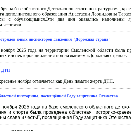
ября на базе областного Детско-юношеского центра туризма, кра
ога дополнительного образования Анастасии Леонидовны Тарас
оры с обучающимися.Эти два дня оказались наполнены 
атлениями.
отрядов юных инспекторов движения "Дорожная страна"
 ноября 2025 года на территории Смоленской области была п
ных инспекторов движения под названием «Дорожная страна».
в ДТП
кресенье ноября отмечается как День памяти жертв ДТП.
бластной викторины, посвящённой Году защитника Отечества
4 ноября 2025 года на базе смоленского областного детско
ния и спорта была проведена областная историко-краев
ы слава и честь!", посвященная Году защитника Отечества