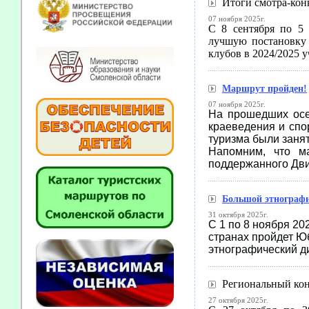
Итоги смотра-ко
07 ноября 2025г.
С 8 сентября по 5 
лучшую постановку 
клубов в 2024/2025 
Маршрут пройден!
07 ноября 2025г.
На прошедших осе
краеведения и спо
туризма были заня
Напомним, что ма
поддержанного Дв
Большой этнографи
31 октября 2025г.
С 1 по 8 ноября 20
странах пройдет Ю
этнографический д
Региональный конк
27 октября 2025г.